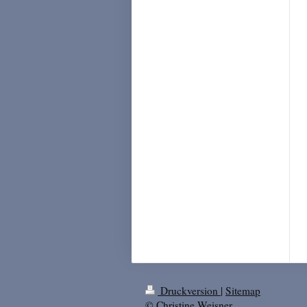
Druckversion
|
Sitemap
© Christine Weisner