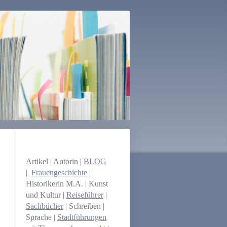
Artikel | Autorin |
BLOG
|
Frauengeschichte
|
Historikerin M.A. | Kunst
und Kultur |
Reiseführer
|
Sachbücher
| Schreiben |
Sprache |
Stadtführungen